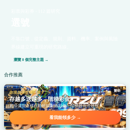
彩票與彩券 · 112 篇研究
選號
不靠口號，從定義、規則、資料、機率、案例與風險
界線建立可重現的研究路線。
瀏覽 8 個完整主題 →
合作推薦
贊助
你現在卡在哪一階？
存越多送越多，階梯彩金
累積儲值達標自動解鎖對應彩金，階梯越高送越狠。
看我能領多少 →