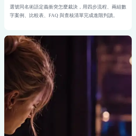
選號同名術語定義衝突怎麼裁決，用四步流程、兩組數
字案例、比較表、FAQ 與查核清單完成進階判讀。