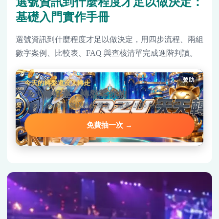
選號資訊到什麼程度才足以做決定：
基礎入門實作手冊
選號資訊到什麼程度才足以做決定，用四步流程、兩組
數字案例、比較表、FAQ 與查核清單完成進階判讀。
贊助
今天的轉盤還沒人轉走
天天轉好運，轉盤等你抽
單筆存款 3000 就送轉盤機會，最高 2888 每天都能中。
免費抽一次 →