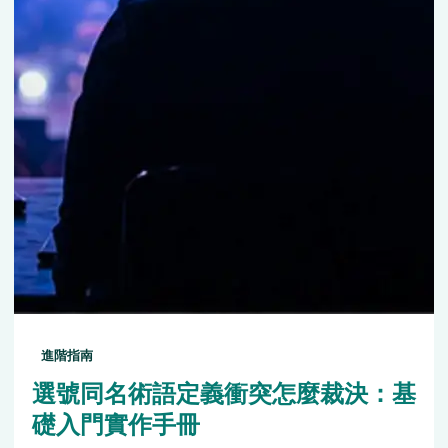
進階指南
選號同名術語定義衝突怎麼裁決：基
礎入門實作手冊