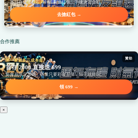
當日存款達標即可到首頁搶紅包，手速決定金額。
去搶紅包 →
合作推薦
贊助
第一筆就多三成本金
首存 2000 直接送 699
新會員限定加碼，碼量只要彩金五倍，領完就能玩。
領 699 →
×