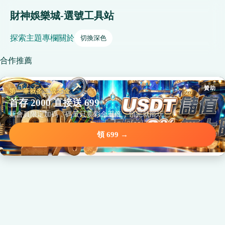
財神娛樂城-選號工具站
探索
主題
專欄
關於
切換深色
合作推薦
贊助
第一筆就多三成本金
首存 2000 直接送 699
新會員限定加碼，碼量只要彩金五倍，領完就能玩。
領 699 →