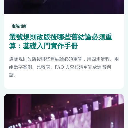
進階指南
選號規則改版後哪些舊結論必須重
算：基礎入門實作手冊
選號規則改版後哪些舊結論必須重算，用四步流程、兩
組數字案例、比較表、FAQ 與查核清單完成進階判
讀。