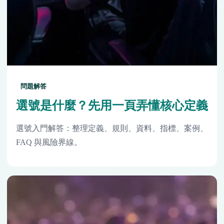
問題解答
選號是什麼？先用一頁弄懂核心定義
選號入門解答：整理定義、規則、資料、指標、案例、
FAQ 與風險界線。