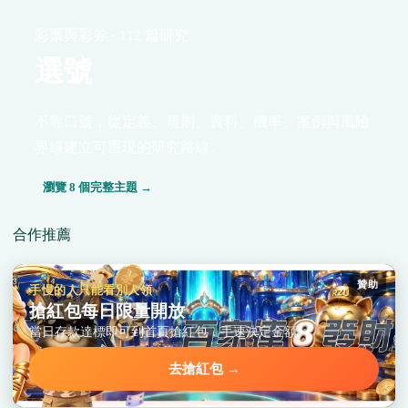
彩票與彩券 · 112 篇研究
選號
不靠口號，從定義、規則、資料、機率、案例與風險
界線建立可重現的研究路線。
瀏覽 8 個完整主題 →
合作推薦
贊助
手慢的人只能看別人領
搶紅包每日限量開放
當日存款達標即可到首頁搶紅包，手速決定金額。
去搶紅包 →