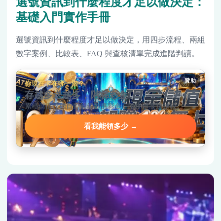
選號資訊到什麼程度才足以做決定：
基礎入門實作手冊
選號資訊到什麼程度才足以做決定，用四步流程、兩組
數字案例、比較表、FAQ 與查核清單完成進階判讀。
贊助
你現在卡在哪一階？
存越多送越多，階梯彩金
累積儲值達標自動解鎖對應彩金，階梯越高送越狠。
看我能領多少 →