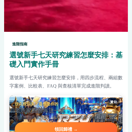
進階指南
選號新手七天研究練習怎麼安排：基
礎入門實作手冊
選號新手七天研究練習怎麼安排，用四步流程、兩組數
字案例、比較表、FAQ 與查核清單完成進階判讀。
贊助
很久沒回來？這包是你的
老玩家回歸再送一次
回鍋會員專屬彩金，優惠頁面一鍵領取不用問客服。
領回歸禮 →