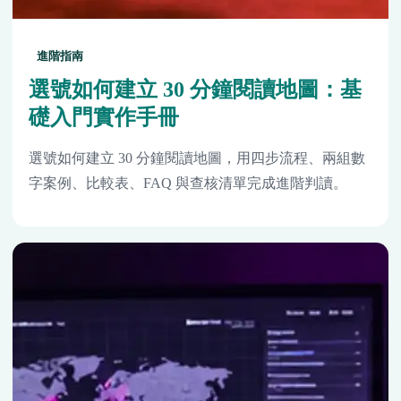
進階指南
選號如何建立 30 分鐘閱讀地圖：基
礎入門實作手冊
選號如何建立 30 分鐘閱讀地圖，用四步流程、兩組數
字案例、比較表、FAQ 與查核清單完成進階判讀。