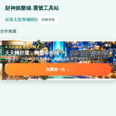
財神娛樂城-選號工具站
探索
主題
專欄
關於
切換深色
合作推薦
贊助
今天的轉盤還沒人轉走
天天轉好運，轉盤等你抽
單筆存款 3000 就送轉盤機會，最高 2888 每天都能中。
免費抽一次 →