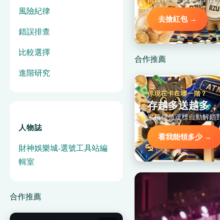
風險紀律
去搶紅包 →
錯誤排查
比較選擇
合作推薦
進階研究
你現在卡在哪一階？
存越多送越多，
累積儲值達標自動解鎖
人物誌
看我能領多少 →
財神娛樂城-選號工具站編
輯室
合作推薦