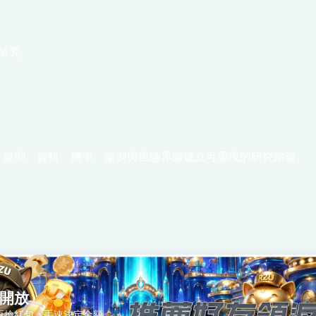
篇研究
、規則、資料、機率、案例與風險界線建立可重現的研究路線。
開放
頁搶紅包，手速決定金額。