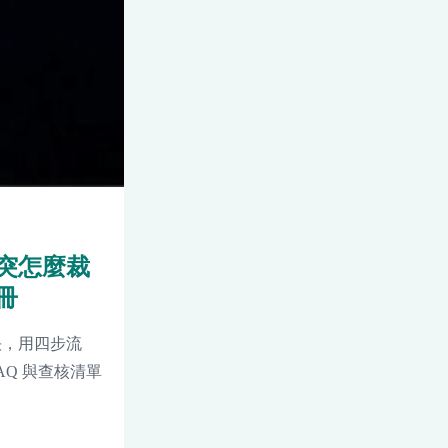
突怎麼裁
冊
決，用四步流
Q 與查核清單