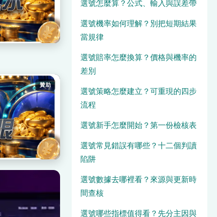
選號怎麼算？公式、輸入與誤差帶
選號機率如何理解？別把短期結果
當規律
選號賠率怎麼換算？價格與機率的
差別
贊助
選號策略怎麼建立？可重現的四步
流程
選號新手怎麼開始？第一份檢核表
選號常見錯誤有哪些？十二個判讀
陷阱
選號數據去哪裡看？來源與更新時
間查核
選號哪些指標值得看？先分主因與