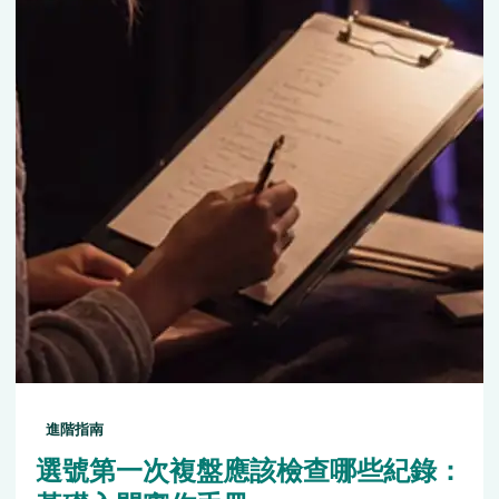
進階指南
選號第一次複盤應該檢查哪些紀錄：