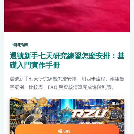
進階指南
選號新手七天研究練習怎麼安排：基
礎入門實作手冊
選號新手七天研究練習怎麼安排，用四步流程、兩組數
字案例、比較表、FAQ 與查核清單完成進階判讀。
贊助
第一筆就多三成本金
首存 2000 直接送 699
新會員限定加碼，碼量只要彩金五倍，領完就能玩。
領 699 →