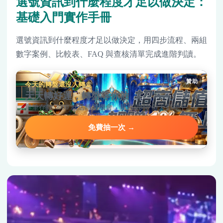
選號資訊到什麼程度才足以做決定：
基礎入門實作手冊
選號資訊到什麼程度才足以做決定，用四步流程、兩組
數字案例、比較表、FAQ 與查核清單完成進階判讀。
贊助
今天的轉盤還沒人轉走
天天轉好運，轉盤等你抽
單筆存款 3000 就送轉盤機會，最高 2888 每天都能中。
免費抽一次 →