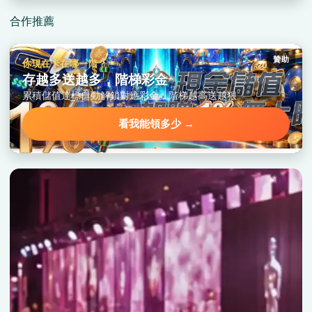
合作推薦
贊助
你現在卡在哪一階？
存越多送越多，階梯彩金
累積儲值達標自動解鎖對應彩金，階梯越高送越狠。
看我能領多少 →