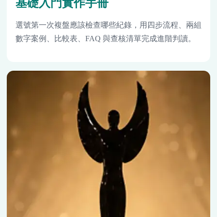
基礎入門實作手冊
選號第一次複盤應該檢查哪些紀錄，用四步流程、兩組
數字案例、比較表、FAQ 與查核清單完成進階判讀。