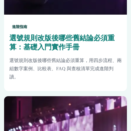
進階指南
選號規則改版後哪些舊結論必須重
算：基礎入門實作手冊
選號規則改版後哪些舊結論必須重算，用四步流程、兩
組數字案例、比較表、FAQ 與查核清單完成進階判
讀。