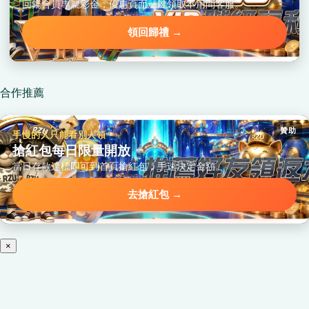
回鍋會員專屬彩金，優惠頁面一鍵領取不用問客服。
領回歸禮 →
合作推薦
贊助
手慢的人只能看別人領
搶紅包每日限量開放
當日存款達標即可到首頁搶紅包，手速決定金額。
去搶紅包 →
×