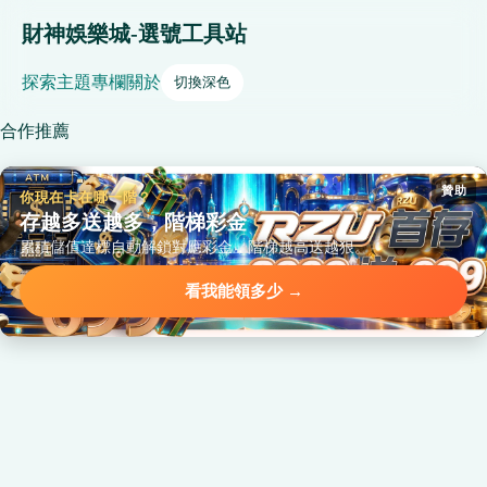
財神娛樂城-選號工具站
探索
主題
專欄
關於
切換深色
合作推薦
贊助
你現在卡在哪一階？
存越多送越多，階梯彩金
累積儲值達標自動解鎖對應彩金，階梯越高送越狠。
看我能領多少 →