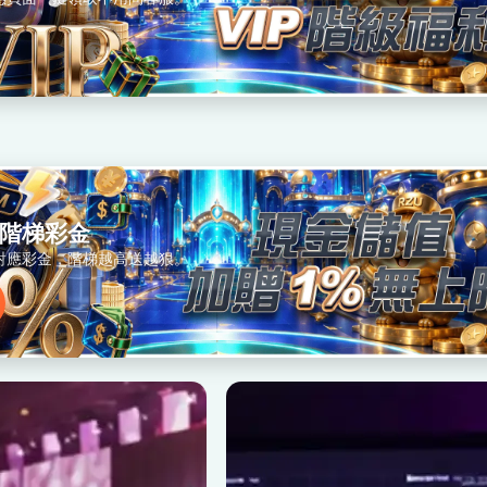
階梯彩金
對應彩金，階梯越高送越狠。