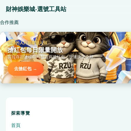
財神娛樂城-選號工具站
合作推薦
手慢的人只能看別人領
搶紅包每日限量開放
當日存款達標即可到首頁搶紅包，手速決定金額。
去搶紅包 →
探索導覽
首頁