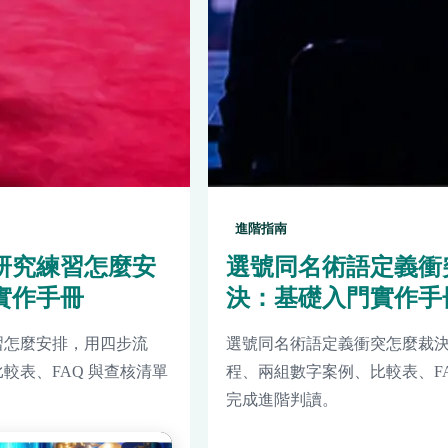
進階指南
研究練習怎麼安
選號同名術語定義衝
實作手冊
決：基礎入門實作手
習怎麼安排，用四步流
選號同名術語定義衝突怎麼裁
較表、FAQ 與查核清單
程、兩組數字案例、比較表、FA
完成進階判讀。