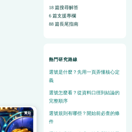
18 篇搜尋解答
6 篇支援專欄
88 篇長尾指南
熱門研究路線
選號是什麼？先用一頁弄懂核心定
義
選號怎麼看？從資料口徑到結論的
完整順序
選號規則有哪些？開始前必查的條
贊助
件