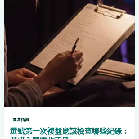
進階指南
選號第一次複盤應該檢查哪些紀錄：