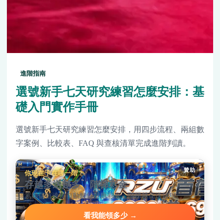
進階指南
選號新手七天研究練習怎麼安排：基
礎入門實作手冊
選號新手七天研究練習怎麼安排，用四步流程、兩組數
字案例、比較表、FAQ 與查核清單完成進階判讀。
贊助
你現在卡在哪一階？
存越多送越多，階梯彩金
累積儲值達標自動解鎖對應彩金，階梯越高送越狠。
看我能領多少 →