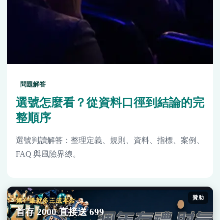
問題解答
選號怎麼看？從資料口徑到結論的完
整順序
選號判讀解答：整理定義、規則、資料、指標、案例、
FAQ 與風險界線。
贊助
第一筆就多三成本金
首存 2000 直接送 699