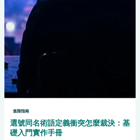
進階指南
選號同名術語定義衝突怎麼裁決：基
礎入門實作手冊