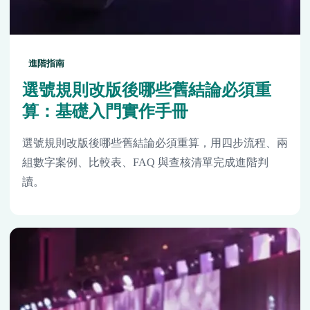
進階指南
選號規則改版後哪些舊結論必須重
算：基礎入門實作手冊
選號規則改版後哪些舊結論必須重算，用四步流程、兩
組數字案例、比較表、FAQ 與查核清單完成進階判
讀。