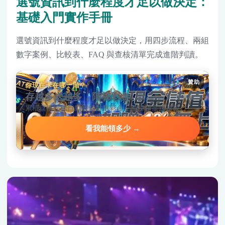
選號資訊到什麼程度才足以做決定：
基礎入門實作手冊
選號資訊到什麼程度才足以做決定，用四步流程、兩組
數字案例、比較表、FAQ 與查核清單完成進階判讀。
贊助
你現在卡在哪一階？
存越多送越多，階梯彩金
累積儲值達標自動解鎖對應彩金，階梯越高送越狠。
看我能領多少 →