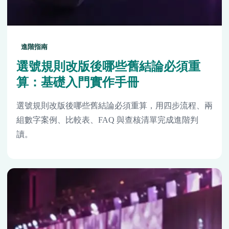
進階指南
選號規則改版後哪些舊結論必須重
算：基礎入門實作手冊
選號規則改版後哪些舊結論必須重算，用四步流程、兩
組數字案例、比較表、FAQ 與查核清單完成進階判
讀。