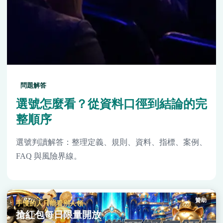
問題解答
選號怎麼看？從資料口徑到結論的完
整順序
選號判讀解答：整理定義、規則、資料、指標、案例、
FAQ 與風險界線。
贊助
手慢的人只能看別人領
搶紅包每日限量開放