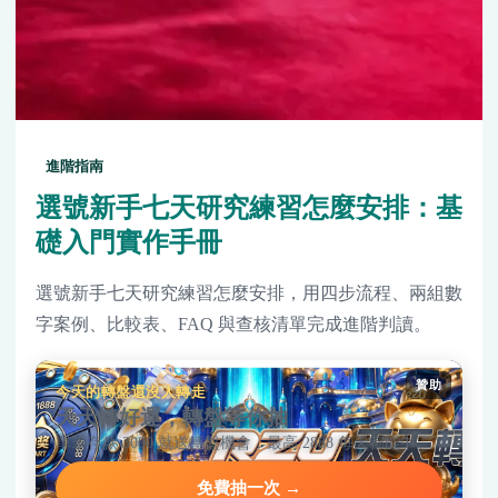
進階指南
選號新手七天研究練習怎麼安排：基
礎入門實作手冊
選號新手七天研究練習怎麼安排，用四步流程、兩組數
字案例、比較表、FAQ 與查核清單完成進階判讀。
贊助
今天的轉盤還沒人轉走
天天轉好運，轉盤等你抽
單筆存款 3000 就送轉盤機會，最高 2888 每天都能中。
免費抽一次 →