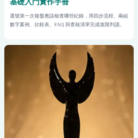
基礎入門實作手冊
選號第一次複盤應該檢查哪些紀錄，用四步流程、兩組
數字案例、比較表、FAQ 與查核清單完成進階判讀。