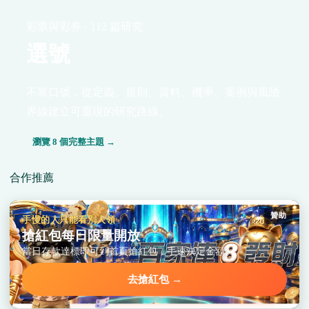
彩票與彩券 · 112 篇研究
選號
不靠口號，從定義、規則、資料、機率、案例與風險
界線建立可重現的研究路線。
瀏覽 8 個完整主題 →
合作推薦
贊助
手慢的人只能看別人領
搶紅包每日限量開放
當日存款達標即可到首頁搶紅包，手速決定金額。
去搶紅包 →