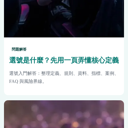
問題解答
選號是什麼？先用一頁弄懂核心定義
選號入門解答：整理定義、規則、資料、指標、案例、
FAQ 與風險界線。