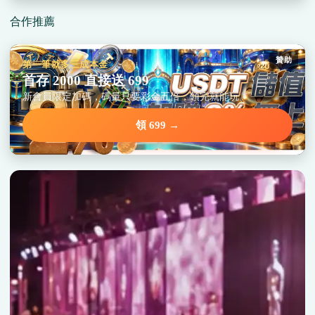
合作推薦
贊助
第一筆就多三成本金
首存 2000 直接送 699
新會員限定加碼，碼量只要彩金五倍，領完就能玩。
領 699 →