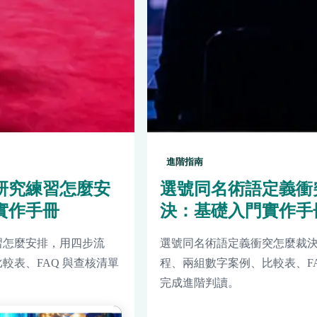
進階指南
研究練習怎麼安
選號同名術語定義衝
實作手冊
決：基礎入門實作手
習怎麼安排，用四步流
選號同名術語定義衝突怎麼裁
較表、FAQ 與查核清單
程、兩組數字案例、比較表、FA
完成進階判讀。