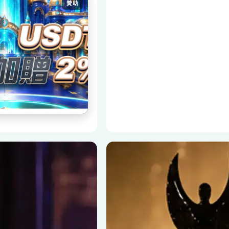
贊助
接
量
就