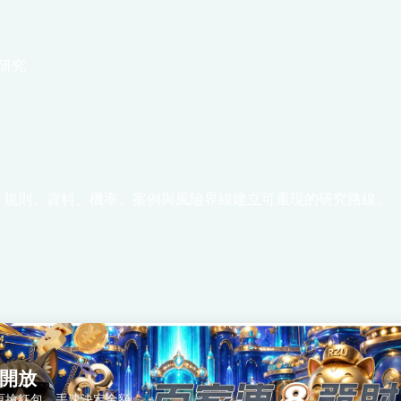
篇研究
、規則、資料、機率、案例與風險界線建立可重現的研究路線。
開放
頁搶紅包，手速決定金額。