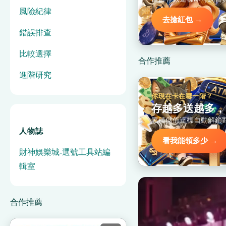
風險紀律
去搶紅包 →
錯誤排查
比較選擇
合作推薦
進階研究
你現在卡在哪一階？
存越多送越多，
累積儲值達標自動解鎖
人物誌
看我能領多少 →
財神娛樂城-選號工具站編
輯室
合作推薦