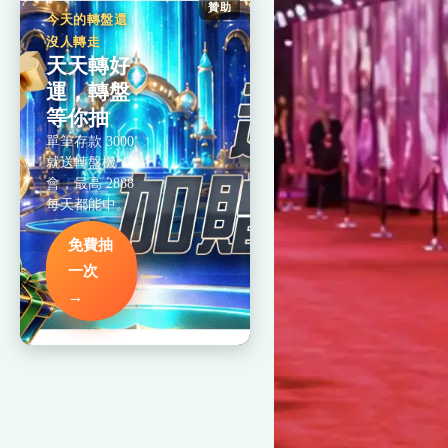
贊助
今天的轉盤還
沒人轉走
天天轉好
運，轉盤
等你抽
單筆存款 3000
就送轉盤機
會，最高 2888
每天都能中。
免費抽
一次
→