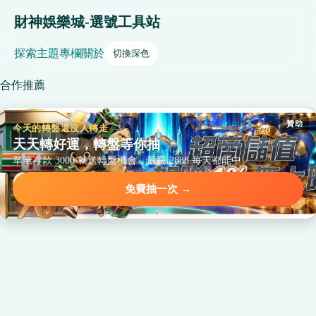
財神娛樂城-選號工具站
探索
主題
專欄
關於
切換深色
合作推薦
贊助
今天的轉盤還沒人轉走
天天轉好運，轉盤等你抽
單筆存款 3000 就送轉盤機會，最高 2888 每天都能中。
免費抽一次 →