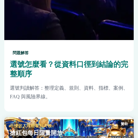
問題解答
選號怎麼看？從資料口徑到結論的完
整順序
選號判讀解答：整理定義、規則、資料、指標、案例、
FAQ 與風險界線。
贊助
手慢的人只能看別人領
搶紅包每日限量開放