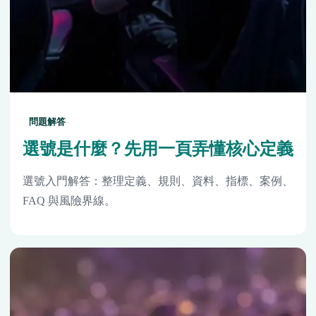
問題解答
選號是什麼？先用一頁弄懂核心定義
選號入門解答：整理定義、規則、資料、指標、案例、
FAQ 與風險界線。