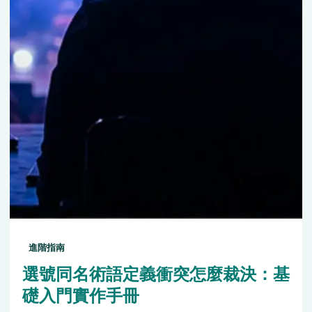
進階指南
選號同名術語定義衝突怎麼裁決：基
礎入門實作手冊