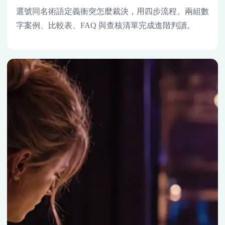
選號同名術語定義衝突怎麼裁決，用四步流程、兩組數
字案例、比較表、FAQ 與查核清單完成進階判讀。