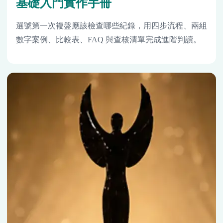
基礎入門實作手冊
選號第一次複盤應該檢查哪些紀錄，用四步流程、兩組
數字案例、比較表、FAQ 與查核清單完成進階判讀。