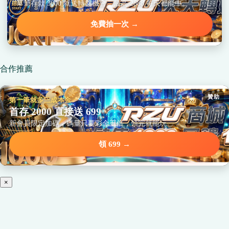
單筆存款 3000 就送轉盤機會，最高 2888 每天都能中。
免費抽一次 →
合作推薦
贊助
第一筆就多三成本金
首存 2000 直接送 699
新會員限定加碼，碼量只要彩金五倍，領完就能玩。
領 699 →
×