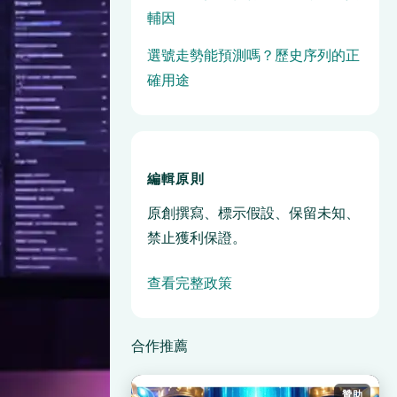
輔因
選號走勢能預測嗎？歷史序列的正
確用途
編輯原則
原創撰寫、標示假設、保留未知、
禁止獲利保證。
查看完整政策
合作推薦
贊助