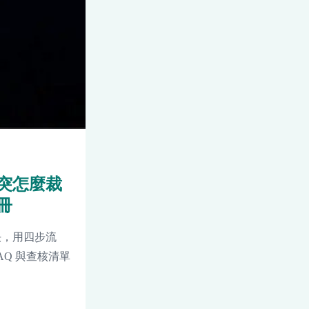
突怎麼裁
冊
決，用四步流
Q 與查核清單