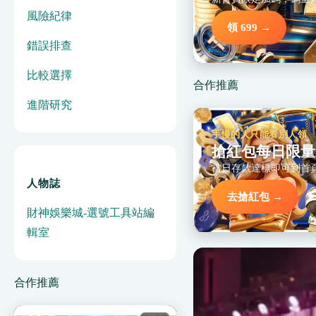
風險紀律
領 699 →
錯誤排查
比較選擇
合作推薦
進階研究
手慢的人只能看別人領
搶紅包每日限量
當日存款達標即可到首
人物誌
去搶紅包 →
財神娛樂城-選號工具站編
輯室
合作推薦