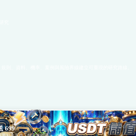
篇研究
、規則、資料、機率、案例與風險界線建立可重現的研究路線。
 699
只要彩金五倍，領完就能玩。