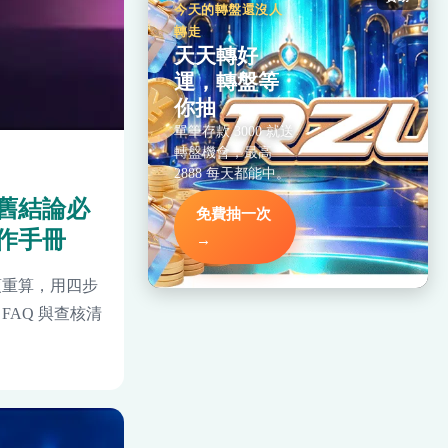
今天的轉盤還沒人
轉走
天天轉好
運，轉盤等
你抽
單筆存款 3000 就送
轉盤機會，最高
2888 每天都能中。
舊結論必
免費抽一次
作手冊
→
須重算，用四步
AQ 與查核清