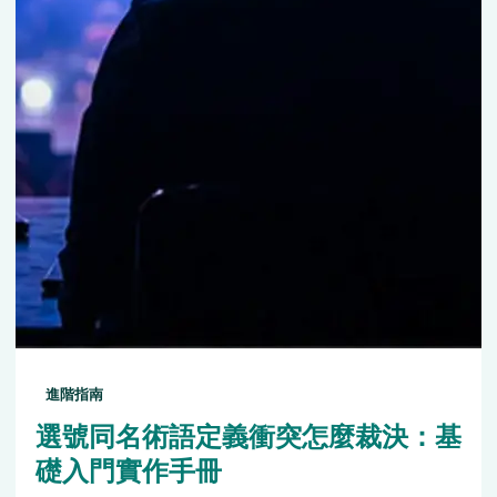
進階指南
選號同名術語定義衝突怎麼裁決：基
礎入門實作手冊