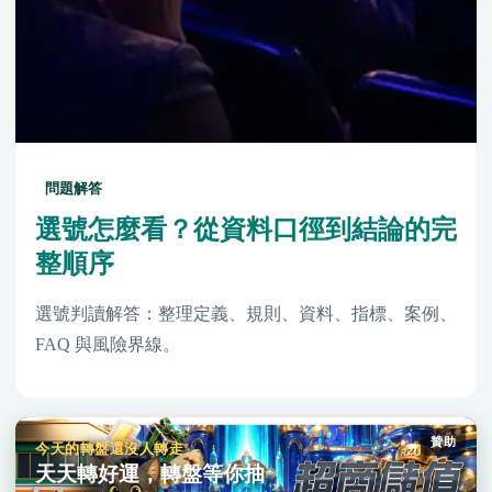
問題解答
選號怎麼看？從資料口徑到結論的完
整順序
選號判讀解答：整理定義、規則、資料、指標、案例、
FAQ 與風險界線。
贊助
今天的轉盤還沒人轉走
天天轉好運，轉盤等你抽