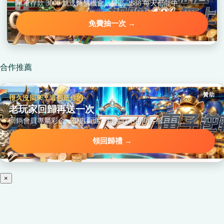
單筆存款 3000 就送轉盤機會，最高 2888 每天都能中。
免費抽一次 →
合作推薦
贊助
很久沒回來？這包是你的
老玩家回歸再送一次
回鍋會員專屬彩金，優惠頁面一鍵領取不用問客服。
領回歸禮 →
×