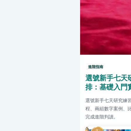
進階指南
選號新手七天
排：基礎入門
選號新手七天研究練
程、兩組數字案例、比
完成進階判讀。