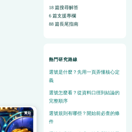
18 篇搜尋解答
6 篇支援專欄
88 篇長尾指南
熱門研究路線
選號是什麼？先用一頁弄懂核心定
義
選號怎麼看？從資料口徑到結論的
完整順序
選號規則有哪些？開始前必查的條
贊助
件