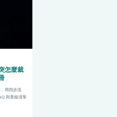
突怎麼裁
冊
決，用四步流
Q 與查核清單