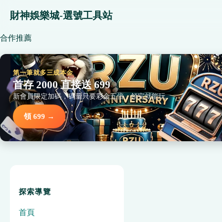
財神娛樂城-選號工具站
合作推薦
第一筆就多三成本金
首存 2000 直接送 699
新會員限定加碼，碼量只要彩金五倍，領完就能玩。
領 699 →
探索導覽
首頁