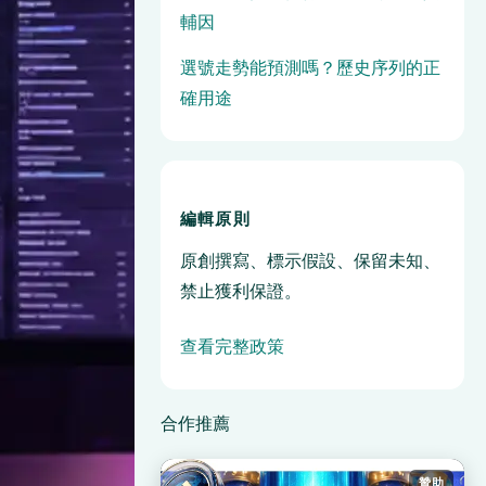
輔因
選號走勢能預測嗎？歷史序列的正
確用途
編輯原則
原創撰寫、標示假設、保留未知、
禁止獲利保證。
查看完整政策
合作推薦
贊助