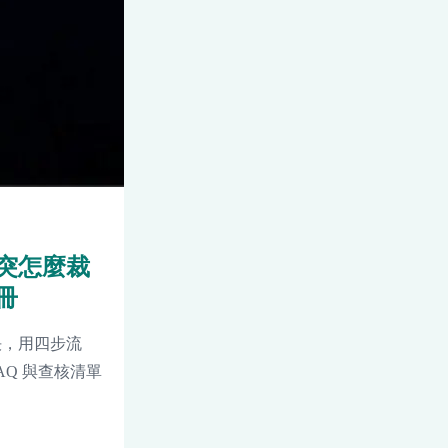
突怎麼裁
冊
決，用四步流
Q 與查核清單