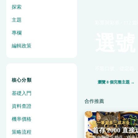
探索
主題
彩票與彩券 · 112 
專欄
選號
編輯政策
不靠口號，從定義
核心分類
瀏覽 8 個完整主題 →
基礎入門
合作推薦
資料查證
機率價格
第一筆就多三成本金
首存 2000 直接送
策略流程
新會員限定加碼，碼量