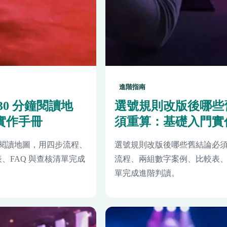
進階指南
30 分鐘閱讀地
選號規則改版後哪些
實作手冊
須重算：基礎入門實
分鐘閱讀地圖，用四步流程、
選號規則改版後哪些舊結論必
、FAQ 與查核清單完成
流程、兩組數字案例、比較表、F
單完成進階判讀。