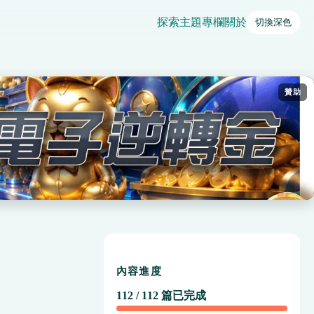
探索
主題
專欄
關於
切換深色
贊助
內容進度
112 / 112 篇已完成