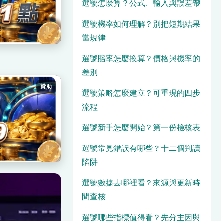
選號怎麼算？公式、輸入與誤差帶
選號機率如何理解？別把短期結果
當規律
選號賠率怎麼換算？價格與機率的
差別
贊助
選號策略怎麼建立？可重現的四步
流程
選號新手怎麼開始？第一份檢核表
選號常見錯誤有哪些？十二個判讀
陷阱
選號數據去哪裡看？來源與更新時
間查核
選號哪些指標值得看？先分主因與