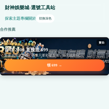
財神娛樂城-選號工具站
探索
主題
專欄
關於
切換深色
合作推薦
贊助
第一筆就多三成本金
首存 2000 直接送 699
新會員限定加碼，碼量只要彩金五倍，領完就能玩。
領 699 →