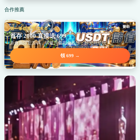
合作推薦
贊助
第一筆就多三成本金
首存 2000 直接送 699
新會員限定加碼，碼量只要彩金五倍，領完就能玩。
領 699 →