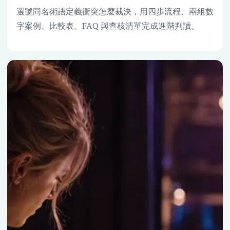
選號同名術語定義衝突怎麼裁決，用四步流程、兩組數
字案例、比較表、FAQ 與查核清單完成進階判讀。