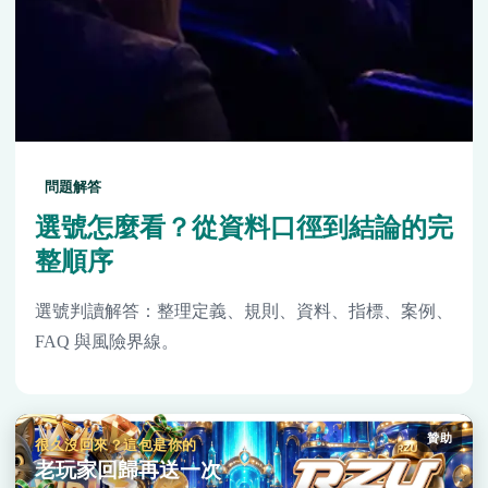
問題解答
選號怎麼看？從資料口徑到結論的完
整順序
選號判讀解答：整理定義、規則、資料、指標、案例、
FAQ 與風險界線。
贊助
很久沒回來？這包是你的
老玩家回歸再送一次