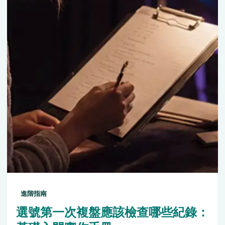
進階指南
選號第一次複盤應該檢查哪些紀錄：