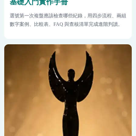
基礎入門實作手冊
選號第一次複盤應該檢查哪些紀錄，用四步流程、兩組
數字案例、比較表、FAQ 與查核清單完成進階判讀。