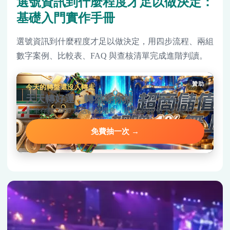
選號資訊到什麼程度才足以做決定：
基礎入門實作手冊
選號資訊到什麼程度才足以做決定，用四步流程、兩組
數字案例、比較表、FAQ 與查核清單完成進階判讀。
贊助
今天的轉盤還沒人轉走
天天轉好運，轉盤等你抽
單筆存款 3000 就送轉盤機會，最高 2888 每天都能中。
免費抽一次 →