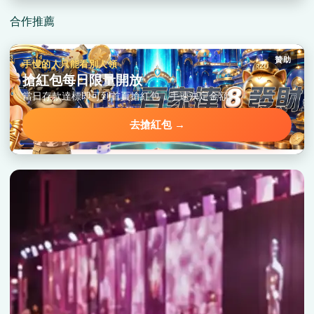
合作推薦
贊助
手慢的人只能看別人領
搶紅包每日限量開放
當日存款達標即可到首頁搶紅包，手速決定金額。
去搶紅包 →