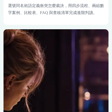
選號同名術語定義衝突怎麼裁決，用四步流程、兩組數
字案例、比較表、FAQ 與查核清單完成進階判讀。