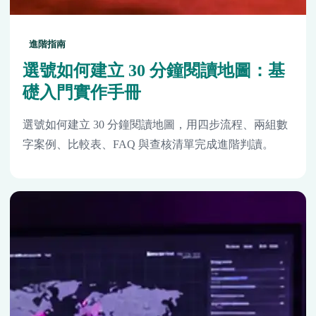
進階指南
選號如何建立 30 分鐘閱讀地圖：基
礎入門實作手冊
選號如何建立 30 分鐘閱讀地圖，用四步流程、兩組數
字案例、比較表、FAQ 與查核清單完成進階判讀。