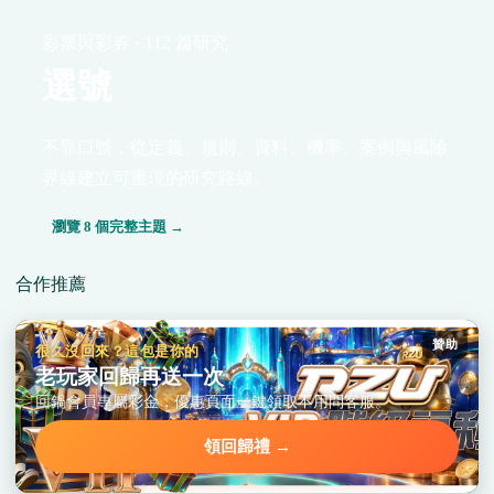
彩票與彩券 · 112 篇研究
選號
不靠口號，從定義、規則、資料、機率、案例與風險
界線建立可重現的研究路線。
瀏覽 8 個完整主題 →
合作推薦
贊助
很久沒回來？這包是你的
老玩家回歸再送一次
回鍋會員專屬彩金，優惠頁面一鍵領取不用問客服。
領回歸禮 →