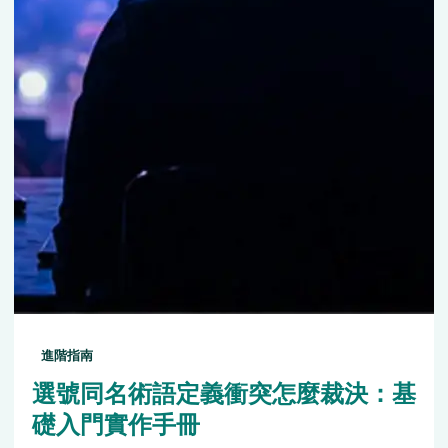
進階指南
選號同名術語定義衝突怎麼裁決：基
礎入門實作手冊