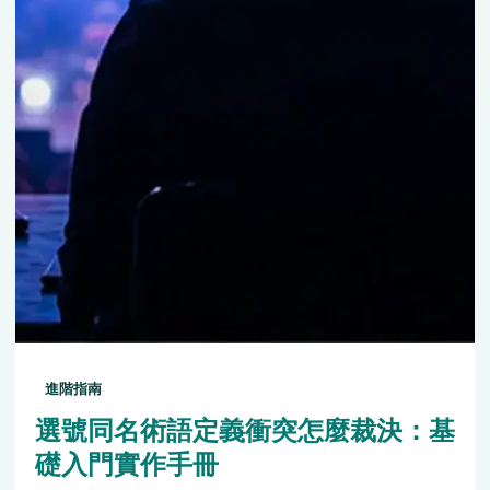
進階指南
選號同名術語定義衝突怎麼裁決：基
礎入門實作手冊