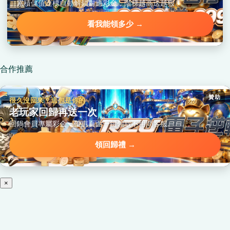
累積儲值達標自動解鎖對應彩金，階梯越高送越狠。
看我能領多少 →
合作推薦
贊助
很久沒回來？這包是你的
老玩家回歸再送一次
回鍋會員專屬彩金，優惠頁面一鍵領取不用問客服。
領回歸禮 →
×