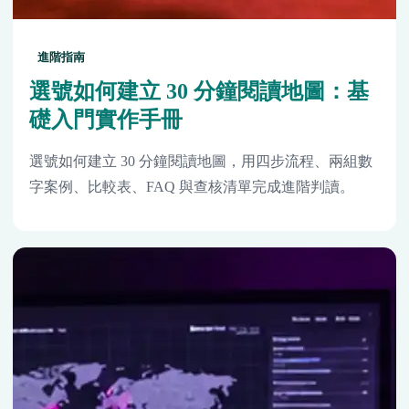
進階指南
選號如何建立 30 分鐘閱讀地圖：基
礎入門實作手冊
選號如何建立 30 分鐘閱讀地圖，用四步流程、兩組數
字案例、比較表、FAQ 與查核清單完成進階判讀。