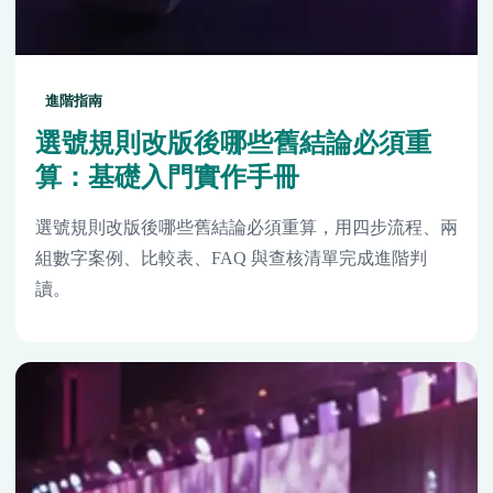
進階指南
選號規則改版後哪些舊結論必須重
算：基礎入門實作手冊
選號規則改版後哪些舊結論必須重算，用四步流程、兩
組數字案例、比較表、FAQ 與查核清單完成進階判
讀。