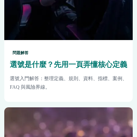
問題解答
選號是什麼？先用一頁弄懂核心定義
選號入門解答：整理定義、規則、資料、指標、案例、
FAQ 與風險界線。