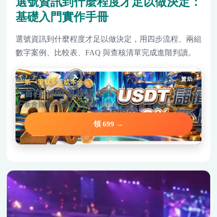
選號資訊到什麼程度才足以做決定：
基礎入門實作手冊
選號資訊到什麼程度才足以做決定，用四步流程、兩組
數字案例、比較表、FAQ 與查核清單完成進階判讀。
贊助
第一筆就多三成本金
首存 2000 直接送 699
新會員限定加碼，碼量只要彩金五倍，領完就能玩。
領 699 →