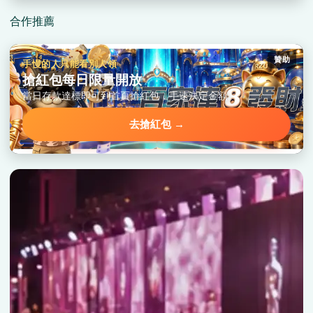
合作推薦
贊助
手慢的人只能看別人領
搶紅包每日限量開放
當日存款達標即可到首頁搶紅包，手速決定金額。
去搶紅包 →