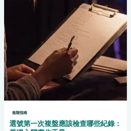
進階指南
選號第一次複盤應該檢查哪些紀錄：