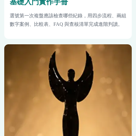
基礎入門實作手冊
選號第一次複盤應該檢查哪些紀錄，用四步流程、兩組
數字案例、比較表、FAQ 與查核清單完成進階判讀。