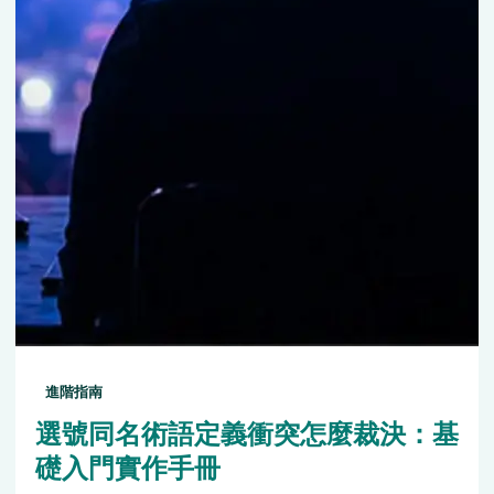
進階指南
選號同名術語定義衝突怎麼裁決：基
礎入門實作手冊