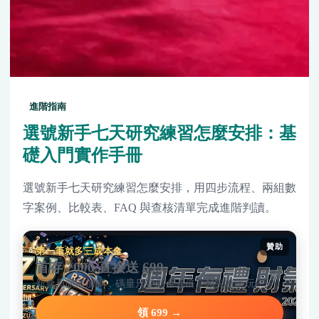
進階指南
選號新手七天研究練習怎麼安排：基
礎入門實作手冊
選號新手七天研究練習怎麼安排，用四步流程、兩組數
字案例、比較表、FAQ 與查核清單完成進階判讀。
贊助
第一筆就多三成本金
首存 2000 直接送 699
新會員限定加碼，碼量只要彩金五倍，領完就能玩。
領 699 →