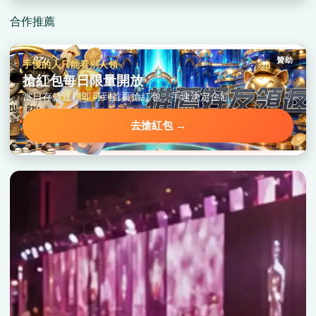
合作推薦
贊助
手慢的人只能看別人領
搶紅包每日限量開放
當日存款達標即可到首頁搶紅包，手速決定金額。
去搶紅包 →