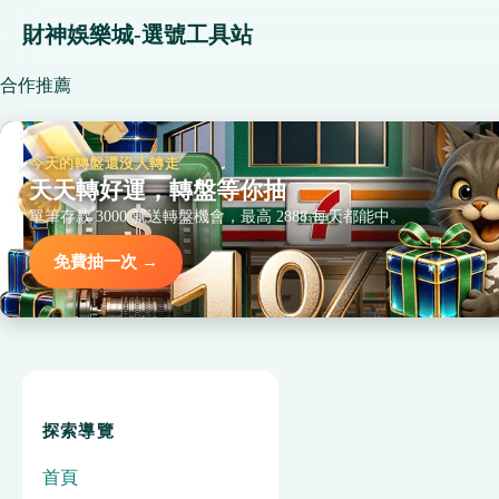
財神娛樂城-選號工具站
合作推薦
今天的轉盤還沒人轉走
天天轉好運，轉盤等你抽
單筆存款 3000 就送轉盤機會，最高 2888 每天都能中。
免費抽一次 →
探索導覽
首頁