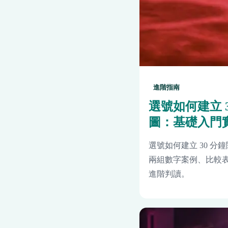
進階指南
選號如何建立 
圖：基礎入門
選號如何建立 30 
兩組數字案例、比較表
進階判讀。