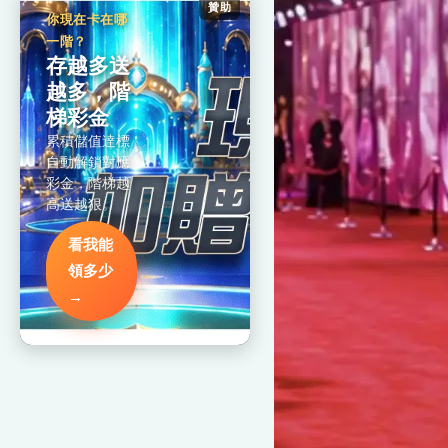
贊助
你現在卡在哪
一階？
存越多送
越多，階
梯彩金
累積儲值達標
自動解鎖對應
彩金，階梯越
高送越狠。
看我能
領多少
→