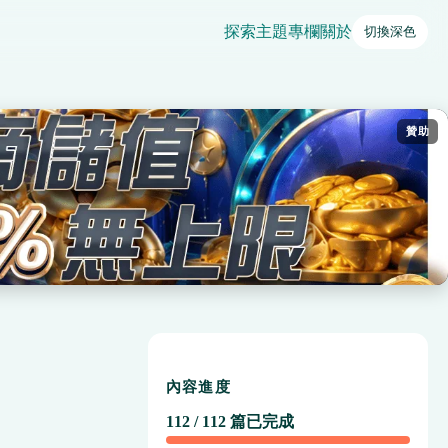
探索
主題
專欄
關於
切換深色
贊助
內容進度
112 / 112 篇已完成