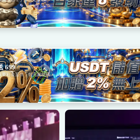
 699
只要彩金五倍，領完就能玩。