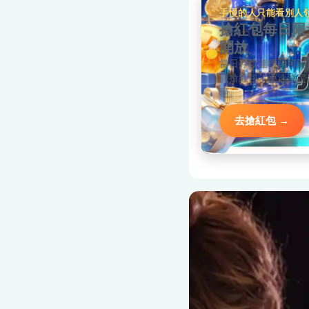
手慢的人只能看別人
搶紅包每日限
開放
當日存款達標即可到
頁搶紅包，手速決定
額。
去搶紅包 →