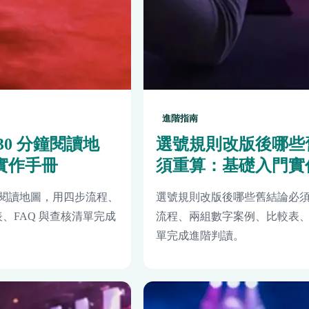
進階指南
30 分鐘閱讀地
選號規則改版後哪些
實作手冊
須重算：基礎入門實
分鐘閱讀地圖，用四步流程、
選號規則改版後哪些舊結論必
、FAQ 與查核清單完成
流程、兩組數字案例、比較表、F
單完成進階判讀。