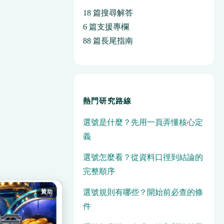
18 篇搜尋解答
6 篇支援專欄
88 篇長尾指南
熱門研究路線
選號是什麼？先用一頁弄懂核心定
義
選號怎麼看？從資料口徑到結論的
完整順序
選號規則有哪些？開始前必查的條
贊助
件