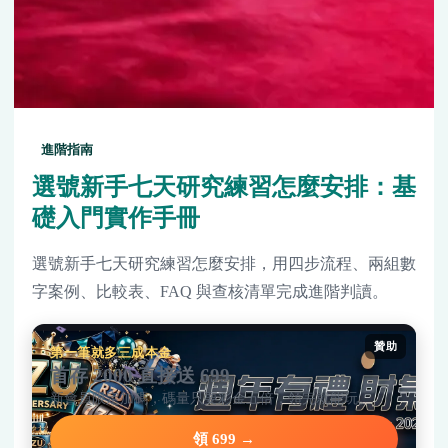
進階指南
選號新手七天研究練習怎麼安排：基
礎入門實作手冊
選號新手七天研究練習怎麼安排，用四步流程、兩組數
字案例、比較表、FAQ 與查核清單完成進階判讀。
贊助
第一筆就多三成本金
首存 2000 直接送 699
新會員限定加碼，碼量只要彩金五倍，領完就能玩。
領 699 →