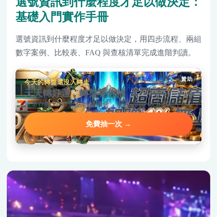
選號資訊到什麼程度才足以做決定：
基礎入門實作手冊
選號資訊到什麼程度才足以做決定，用四步流程、兩組
數字案例、比較表、FAQ 與查核清單完成進階判讀。
贊助
今天的轉盤還沒人轉走
天天轉好運，轉盤等你抽
單筆存款 3000 就送轉盤機會，最高 2888 每天都能中。
免費抽一次 →