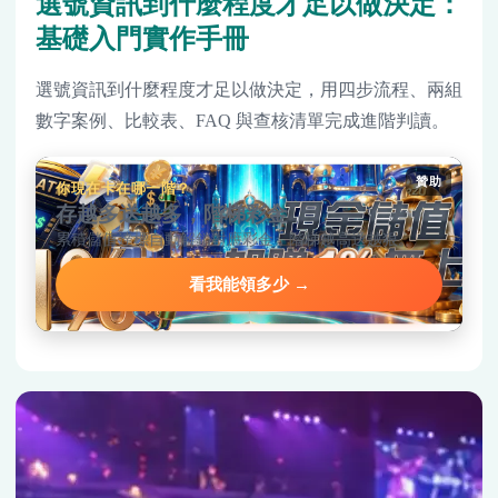
選號資訊到什麼程度才足以做決定：
基礎入門實作手冊
選號資訊到什麼程度才足以做決定，用四步流程、兩組
數字案例、比較表、FAQ 與查核清單完成進階判讀。
贊助
你現在卡在哪一階？
存越多送越多，階梯彩金
累積儲值達標自動解鎖對應彩金，階梯越高送越狠。
看我能領多少 →