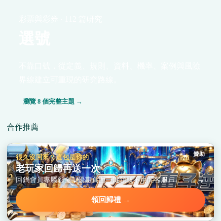
彩票與彩券 · 112 篇研究
選號
不靠口號，從定義、規則、資料、機率、案例與風險
界線建立可重現的研究路線。
瀏覽 8 個完整主題 →
合作推薦
贊助
很久沒回來？這包是你的
老玩家回歸再送一次
回鍋會員專屬彩金，優惠頁面一鍵領取不用問客服。
領回歸禮 →