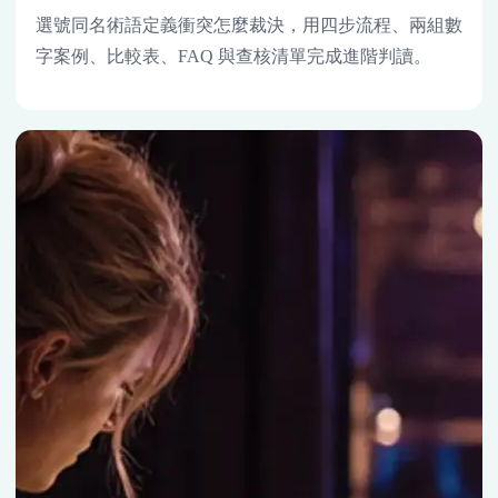
選號同名術語定義衝突怎麼裁決，用四步流程、兩組數
字案例、比較表、FAQ 與查核清單完成進階判讀。