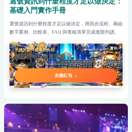
選號資訊到什麼程度才足以做決定：
基礎入門實作手冊
選號資訊到什麼程度才足以做決定，用四步流程、兩組
數字案例、比較表、FAQ 與查核清單完成進階判讀。
贊助
手慢的人只能看別人領
搶紅包每日限量開放
當日存款達標即可到首頁搶紅包，手速決定金額。
去搶紅包 →