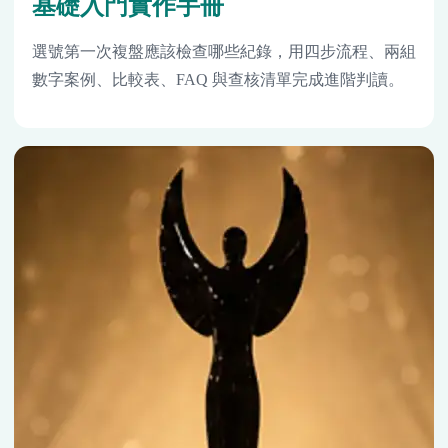
基礎入門實作手冊
選號第一次複盤應該檢查哪些紀錄，用四步流程、兩組
數字案例、比較表、FAQ 與查核清單完成進階判讀。