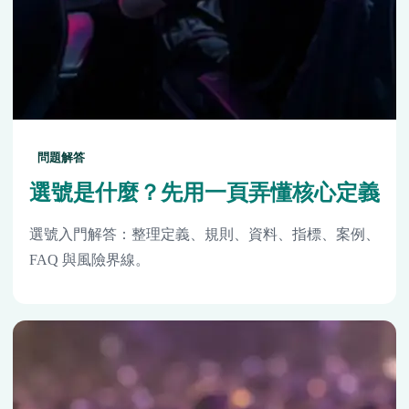
問題解答
選號是什麼？先用一頁弄懂核心定義
選號入門解答：整理定義、規則、資料、指標、案例、
FAQ 與風險界線。