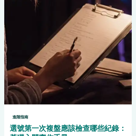
進階指南
選號第一次複盤應該檢查哪些紀錄：