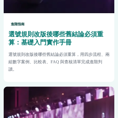
進階指南
選號規則改版後哪些舊結論必須重
算：基礎入門實作手冊
選號規則改版後哪些舊結論必須重算，用四步流程、兩
組數字案例、比較表、FAQ 與查核清單完成進階判
讀。