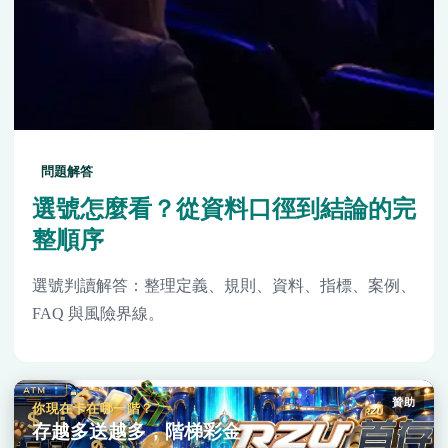
問題解答
選號怎麼看？從資料口徑到結論的完
整順序
選號判讀解答：整理定義、規則、資料、指標、案例、
FAQ 與風險界線。
贊助
你現在卡在哪一階？
存越多送越多，階梯彩金