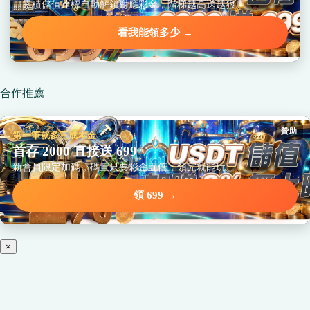
累積儲值達標自動解鎖對應彩金，階梯越高送越狠。
看我能領多少 →
合作推薦
贊助
第一筆就多三成本金
首存 2000 直接送 699
新會員限定加碼，碼量只要彩金五倍，領完就能玩。
領 699 →
×