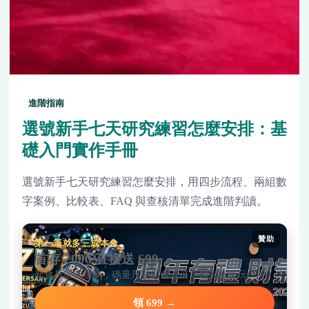
進階指南
選號新手七天研究練習怎麼安排：基
礎入門實作手冊
選號新手七天研究練習怎麼安排，用四步流程、兩組數
字案例、比較表、FAQ 與查核清單完成進階判讀。
贊助
第一筆就多三成本金
首存 2000 直接送 699
新會員限定加碼，碼量只要彩金五倍，領完就能玩。
領 699 →