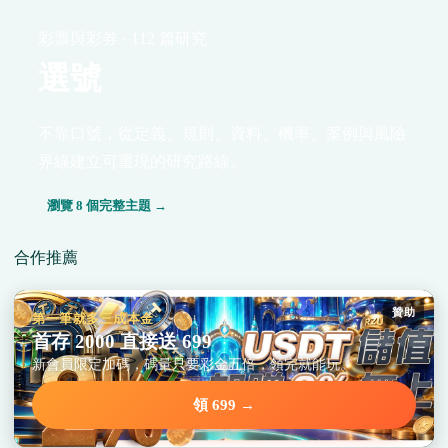
彩票與彩券 · 112 篇研究
選號
不靠口號，從定義、規則、資料、機率、案例與風險
界線建立可重現的研究路線。
瀏覽 8 個完整主題 →
合作推薦
贊助
第一筆就多三成本金
首存 2000 直接送 699
新會員限定加碼，碼量只要彩金五倍，領完就能玩。
領 699 →