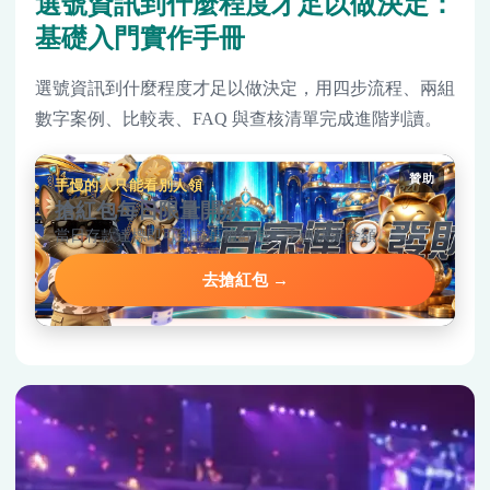
選號資訊到什麼程度才足以做決定：
基礎入門實作手冊
選號資訊到什麼程度才足以做決定，用四步流程、兩組
數字案例、比較表、FAQ 與查核清單完成進階判讀。
贊助
手慢的人只能看別人領
搶紅包每日限量開放
當日存款達標即可到首頁搶紅包，手速決定金額。
去搶紅包 →