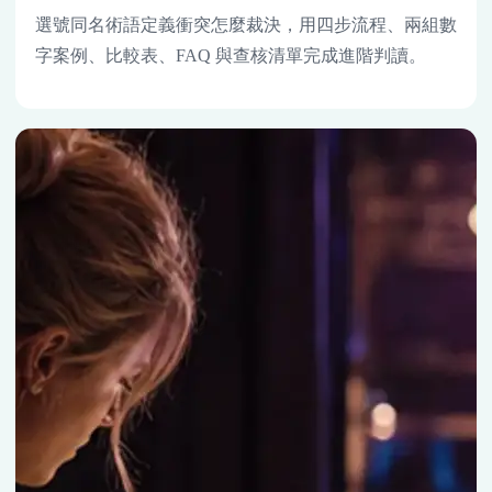
選號同名術語定義衝突怎麼裁決，用四步流程、兩組數
字案例、比較表、FAQ 與查核清單完成進階判讀。