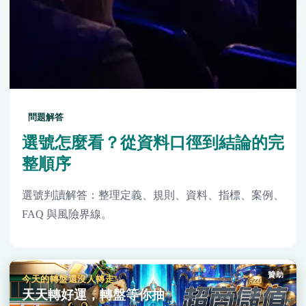
問題解答
選號怎麼看？從資料口徑到結論的完
整順序
選號判讀解答：整理定義、規則、資料、指標、案例、
FAQ 與風險界線。
贊助
今天的轉盤還沒人轉走
天天轉好運，轉盤等你抽