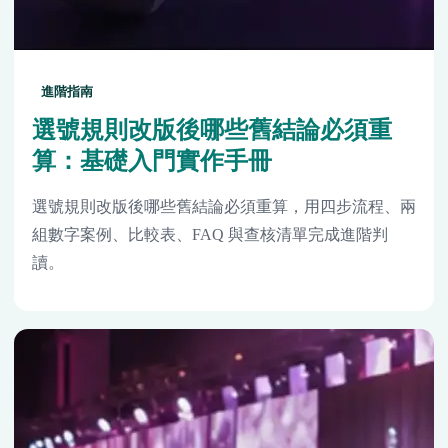
進階指南
選號規則改版後哪些舊結論必須重
算：基礎入門實作手冊
選號規則改版後哪些舊結論必須重算，用四步流程、兩
組數字案例、比較表、FAQ 與查核清單完成進階判
讀。