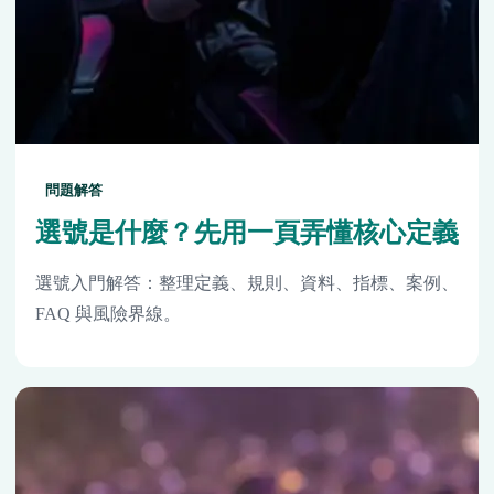
問題解答
選號是什麼？先用一頁弄懂核心定義
選號入門解答：整理定義、規則、資料、指標、案例、
FAQ 與風險界線。