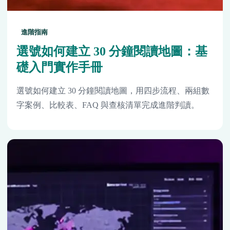
進階指南
選號如何建立 30 分鐘閱讀地圖：基
礎入門實作手冊
選號如何建立 30 分鐘閱讀地圖，用四步流程、兩組數
字案例、比較表、FAQ 與查核清單完成進階判讀。