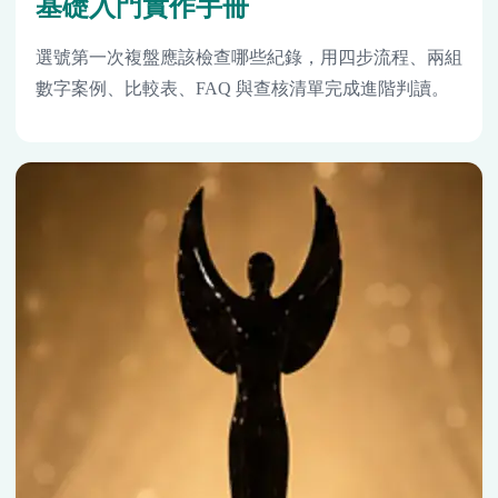
基礎入門實作手冊
選號第一次複盤應該檢查哪些紀錄，用四步流程、兩組
數字案例、比較表、FAQ 與查核清單完成進階判讀。