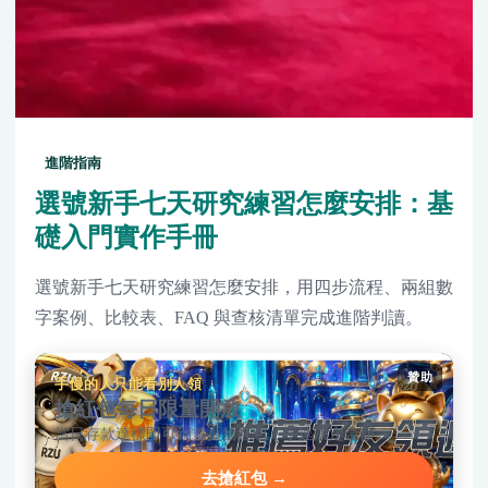
進階指南
選號新手七天研究練習怎麼安排：基
礎入門實作手冊
選號新手七天研究練習怎麼安排，用四步流程、兩組數
字案例、比較表、FAQ 與查核清單完成進階判讀。
贊助
手慢的人只能看別人領
搶紅包每日限量開放
當日存款達標即可到首頁搶紅包，手速決定金額。
去搶紅包 →