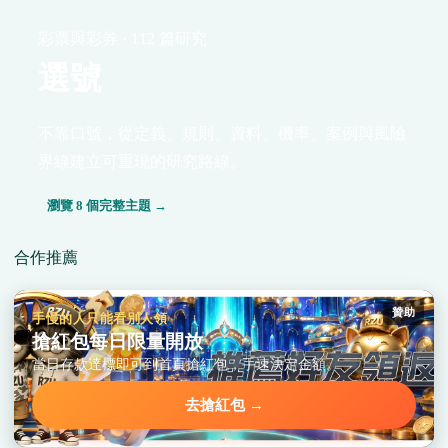
彩票與彩券 · 112 篇研究
選號
不靠口號，從定義、規則、資料、機率、案例與風險
界線建立可重現的研究路線。
瀏覽 8 個完整主題 →
合作推薦
贊助
手慢的人只能看別人領
搶紅包每日限量開放
當日存款達標即可到首頁搶紅包，手速決定金額。
去搶紅包 →