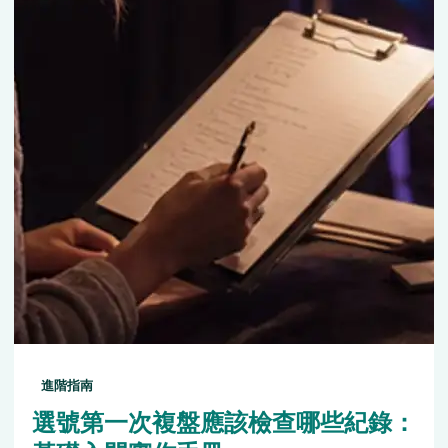
進階指南
選號第一次複盤應該檢查哪些紀錄：