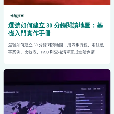
進階指南
選號如何建立 30 分鐘閱讀地圖：基
礎入門實作手冊
選號如何建立 30 分鐘閱讀地圖，用四步流程、兩組數
字案例、比較表、FAQ 與查核清單完成進階判讀。