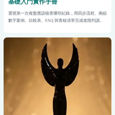
基礎入門實作手冊
選號第一次複盤應該檢查哪些紀錄，用四步流程、兩組
數字案例、比較表、FAQ 與查核清單完成進階判讀。