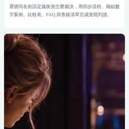
選號同名術語定義衝突怎麼裁決，用四步流程、兩組數
字案例、比較表、FAQ 與查核清單完成進階判讀。