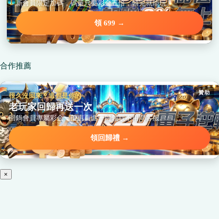
新會員限定加碼，碼量只要彩金五倍，領完就能玩。
領 699 →
合作推薦
贊助
很久沒回來？這包是你的
老玩家回歸再送一次
回鍋會員專屬彩金，優惠頁面一鍵領取不用問客服。
領回歸禮 →
×