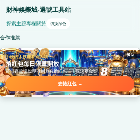
財神娛樂城-選號工具站
探索
主題
專欄
關於
切換深色
合作推薦
贊助
手慢的人只能看別人領
搶紅包每日限量開放
當日存款達標即可到首頁搶紅包，手速決定金額。
去搶紅包 →