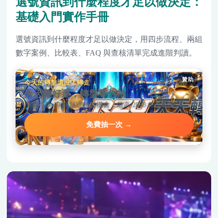
選號資訊到什麼程度才足以做決定：
基礎入門實作手冊
選號資訊到什麼程度才足以做決定，用四步流程、兩組
數字案例、比較表、FAQ 與查核清單完成進階判讀。
贊助
今天的轉盤還沒人轉走
天天轉好運，轉盤等你抽
單筆存款 3000 就送轉盤機會，最高 2888 每天都能中。
免費抽一次 →