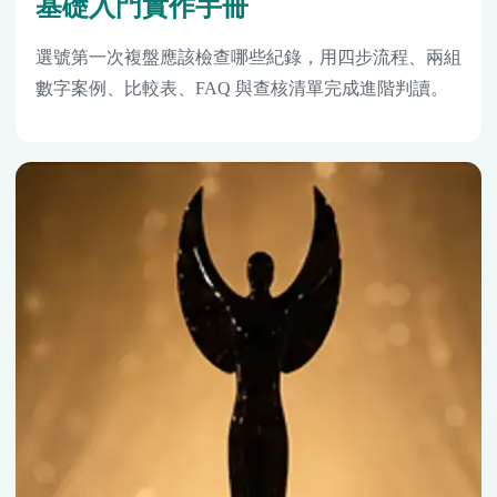
基礎入門實作手冊
選號第一次複盤應該檢查哪些紀錄，用四步流程、兩組
數字案例、比較表、FAQ 與查核清單完成進階判讀。