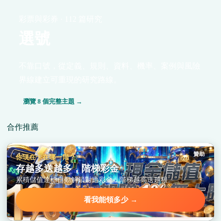
彩票與彩券 · 112 篇研究
選號
不靠口號，從定義、規則、資料、機率、案例與風險
界線建立可重現的研究路線。
瀏覽 8 個完整主題 →
合作推薦
贊助
你現在卡在哪一階？
存越多送越多，階梯彩金
累積儲值達標自動解鎖對應彩金，階梯越高送越狠。
看我能領多少 →