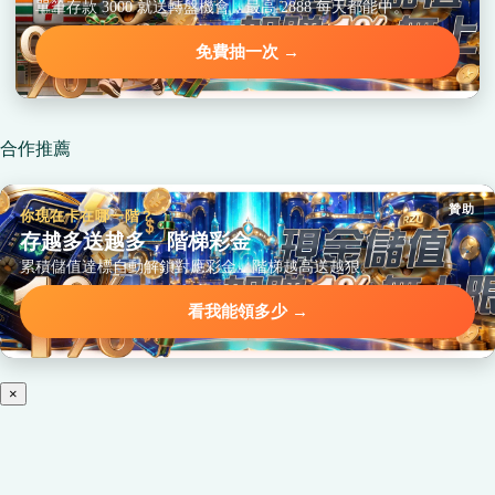
單筆存款 3000 就送轉盤機會，最高 2888 每天都能中。
免費抽一次 →
合作推薦
贊助
你現在卡在哪一階？
存越多送越多，階梯彩金
累積儲值達標自動解鎖對應彩金，階梯越高送越狠。
看我能領多少 →
×