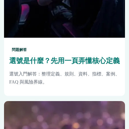
問題解答
選號是什麼？先用一頁弄懂核心定義
選號入門解答：整理定義、規則、資料、指標、案例、
FAQ 與風險界線。