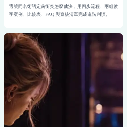
選號同名術語定義衝突怎麼裁決，用四步流程、兩組數
字案例、比較表、FAQ 與查核清單完成進階判讀。