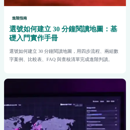
進階指南
選號如何建立 30 分鐘閱讀地圖：基
礎入門實作手冊
選號如何建立 30 分鐘閱讀地圖，用四步流程、兩組數
字案例、比較表、FAQ 與查核清單完成進階判讀。