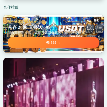
合作推薦
贊助
第一筆就多三成本金
首存 2000 直接送 699
新會員限定加碼，碼量只要彩金五倍，領完就能玩。
領 699 →