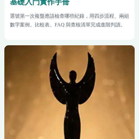
基礎入門實作手冊
選號第一次複盤應該檢查哪些紀錄，用四步流程、兩組
數字案例、比較表、FAQ 與查核清單完成進階判讀。