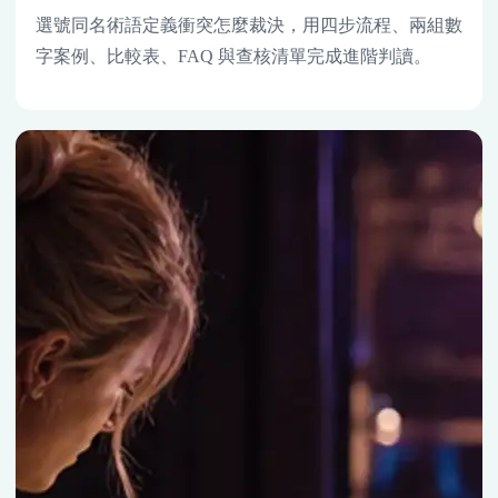
選號同名術語定義衝突怎麼裁決，用四步流程、兩組數
字案例、比較表、FAQ 與查核清單完成進階判讀。