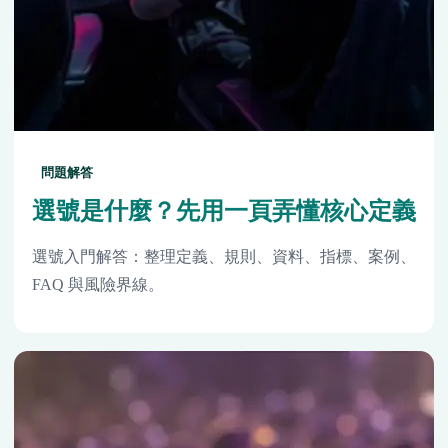
問題解答
選號是什麼？先用一頁弄懂核心定義
選號入門解答：整理定義、規則、資料、指標、案例、
FAQ 與風險界線。