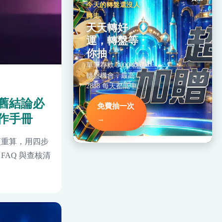
今天的轉盤還沒人
轉走
天天轉好
運，轉盤等
你抽
單筆存款 3000 就送
轉盤機會，最高
2888 每天都能中。
舊結論必
免費抽一次
作手冊
→
須重算，用四步
AQ 與查核清