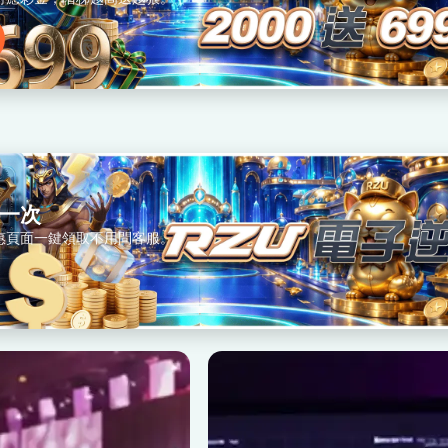
的
一次
惠頁面一鍵領取不用問客服。