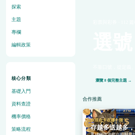
探索
主題
彩票與彩券 · 112 
專欄
選號
編輯政策
不靠口號，從定義
核心分類
瀏覽 8 個完整主題 →
基礎入門
合作推薦
資料查證
機率價格
你現在卡在哪一階？
存越多送越多，
策略流程
累積儲值達標自動解鎖