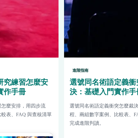
進階指南
研究練習怎麼安
選號同名術語定義衝
實作手冊
決：基礎入門實作手
習怎麼安排，用四步流
選號同名術語定義衝突怎麼裁
較表、FAQ 與查核清單
程、兩組數字案例、比較表、FA
完成進階判讀。