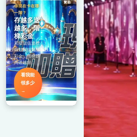
贊助
你現在卡在哪
一階？
存越多送
越多，階
梯彩金
累積儲值達標
自動解鎖對應
彩金，階梯越
高送越狠。
看我能
領多少
→