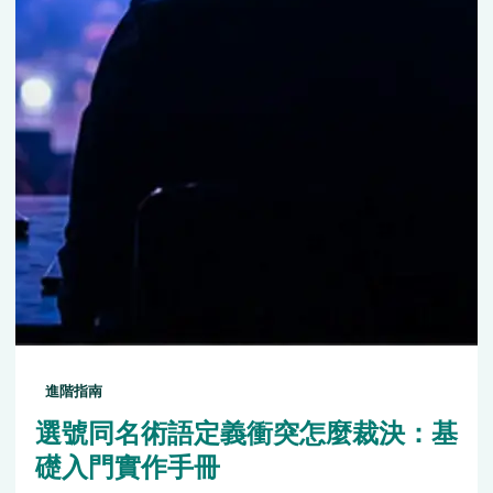
進階指南
選號同名術語定義衝突怎麼裁決：基
礎入門實作手冊