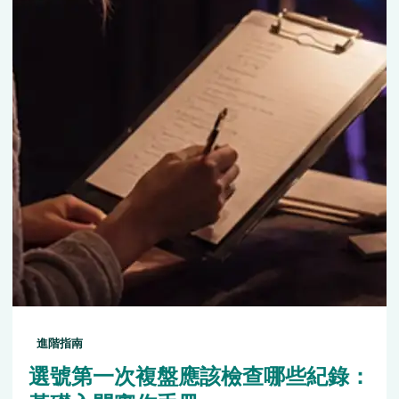
進階指南
選號第一次複盤應該檢查哪些紀錄：