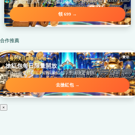
新會員限定加碼，碼量只要彩金五倍，領完就能玩。
領 699 →
合作推薦
贊助
手慢的人只能看別人領
搶紅包每日限量開放
當日存款達標即可到首頁搶紅包，手速決定金額。
去搶紅包 →
×