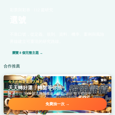
彩票與彩券 · 112 篇研究
選號
不靠口號，從定義、規則、資料、機率、案例與風險
界線建立可重現的研究路線。
瀏覽 8 個完整主題 →
合作推薦
贊助
今天的轉盤還沒人轉走
天天轉好運，轉盤等你抽
單筆存款 3000 就送轉盤機會，最高 2888 每天都能中。
免費抽一次 →