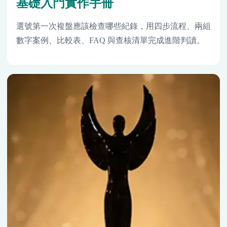
基礎入門實作手冊
選號第一次複盤應該檢查哪些紀錄，用四步流程、兩組
數字案例、比較表、FAQ 與查核清單完成進階判讀。