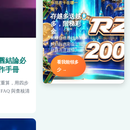
你現在卡在哪一
階？
存越多送越
多，階梯彩
金
累積儲值達標自動
解鎖對應彩金，階
梯越高送越狠。
舊結論必
看我能領多
作手冊
少 →
須重算，用四步
AQ 與查核清