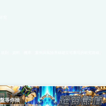
篇研究
、規則、資料、機率、案例與風險界線建立可重現的研究路線。
盤等你抽
盤機會，最高 2888 每天都能中。