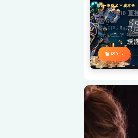
第一筆就多三成本金
首存 2000 直
送 699
新會員限定加碼，碼
只要彩金五倍，領完
能玩。
領 699 →