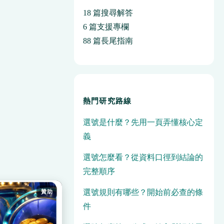
18 篇搜尋解答
6 篇支援專欄
88 篇長尾指南
熱門研究路線
選號是什麼？先用一頁弄懂核心定
義
選號怎麼看？從資料口徑到結論的
完整順序
選號規則有哪些？開始前必查的條
贊助
件