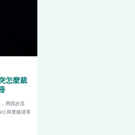
突怎麼裁
冊
決，用四步流
Q 與查核清單