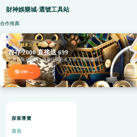
財神娛樂城-選號工具站
合作推薦
第一筆就多三成本金
首存 2000 直接送 699
新會員限定加碼，碼量只要彩金五倍，領完就能玩。
領 699 →
探索導覽
首頁