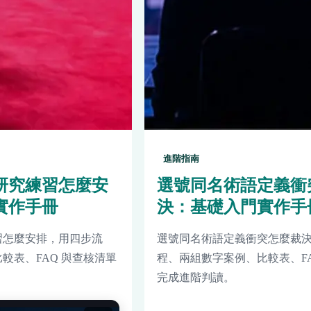
進階指南
研究練習怎麼安
選號同名術語定義衝
實作手冊
決：基礎入門實作手
習怎麼安排，用四步流
選號同名術語定義衝突怎麼裁
較表、FAQ 與查核清單
程、兩組數字案例、比較表、FA
完成進階判讀。