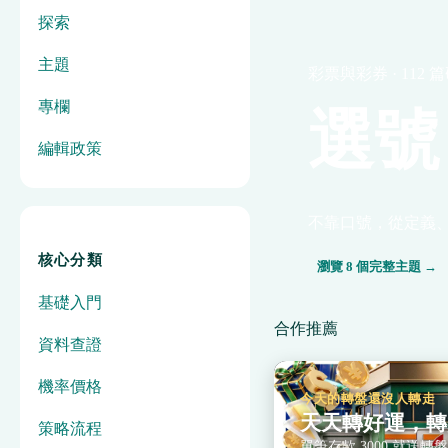
探索
主題
彩票與彩券 · 112 
專欄
選號
編輯政策
不靠口號，從定義
核心分類
瀏覽 8 個完整主題 →
基礎入門
合作推薦
資料查證
機率價格
今天的轉盤還沒人轉走
天天轉好運，轉
策略流程
單筆存款 3000 就送轉