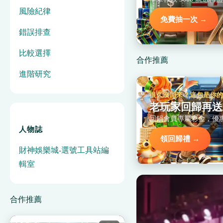
風險紀律
免費抽一次 →
錯誤排查
比較選擇
合作推薦
進階研究
很久沒回來？這包是你
老玩家回歸再送
回鍋會員專屬彩金，優
人物誌
領回歸禮 →
財神娛樂城-選號工具站編
輯室
合作推薦