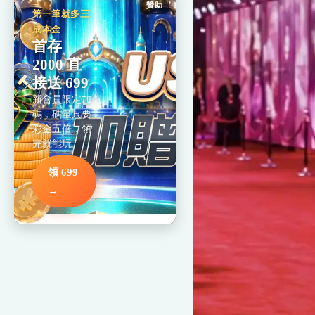
贊助
第一筆就多三
成本金
首存
2000 直
接送 699
新會員限定加
碼，碼量只要
彩金五倍，領
完就能玩。
領 699
→