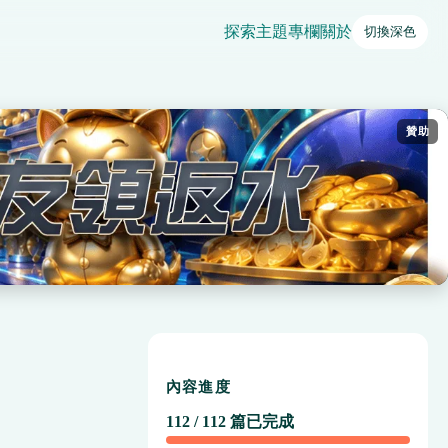
探索
主題
專欄
關於
切換深色
贊助
內容進度
112 / 112 篇已完成