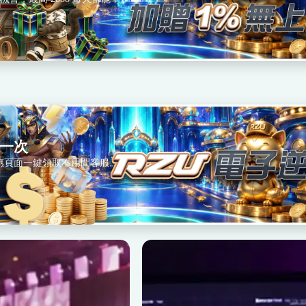
的
一次
惠頁面一鍵領取不用問客服。