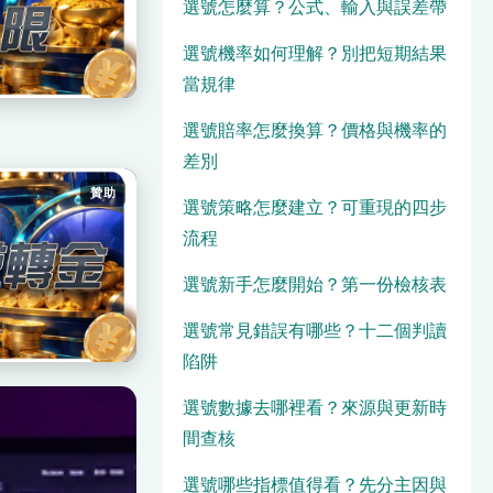
選號怎麼算？公式、輸入與誤差帶
選號機率如何理解？別把短期結果
當規律
選號賠率怎麼換算？價格與機率的
差別
贊助
選號策略怎麼建立？可重現的四步
流程
選號新手怎麼開始？第一份檢核表
選號常見錯誤有哪些？十二個判讀
陷阱
選號數據去哪裡看？來源與更新時
間查核
選號哪些指標值得看？先分主因與