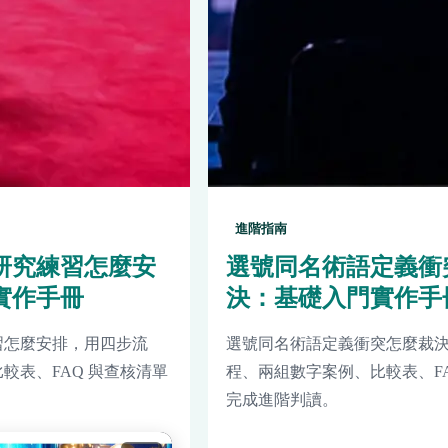
進階指南
研究練習怎麼安
選號同名術語定義衝
實作手冊
決：基礎入門實作手
習怎麼安排，用四步流
選號同名術語定義衝突怎麼裁
較表、FAQ 與查核清單
程、兩組數字案例、比較表、FA
完成進階判讀。