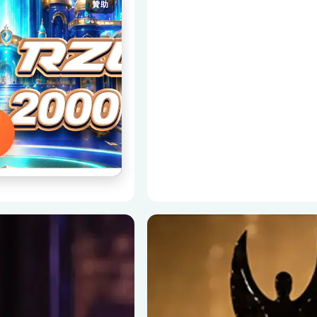
贊助
，
鎖
送