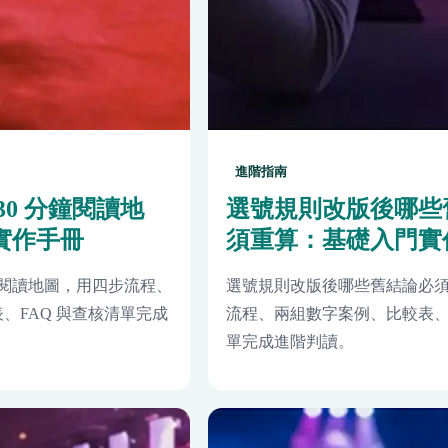
進階指南
30 分鐘閱讀地
選號規則改版後哪些
實作手冊
須重算：基礎入門實
分鐘閱讀地圖，用四步流程、
選號規則改版後哪些舊結論必
、FAQ 與查核清單完成
流程、兩組數字案例、比較表、F
單完成進階判讀。