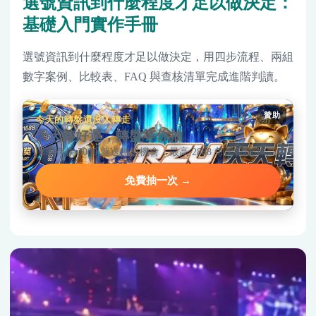
選號資訊到什麼程度才足以做決定：
基礎入門實作手冊
選號資訊到什麼程度才足以做決定，用四步流程、兩組
數字案例、比較表、FAQ 與查核清單完成進階判讀。
贊助
今天的轉盤還沒人轉走
天天轉好運，轉盤等你抽
單筆存款 3000 就送轉盤機會，最高 2888 每天都能中。
免費抽一次 →