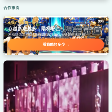
合作推薦
贊助
你現在卡在哪一階？
存越多送越多，階梯彩金
累積儲值達標自動解鎖對應彩金，階梯越高送越狠。
看我能領多少 →