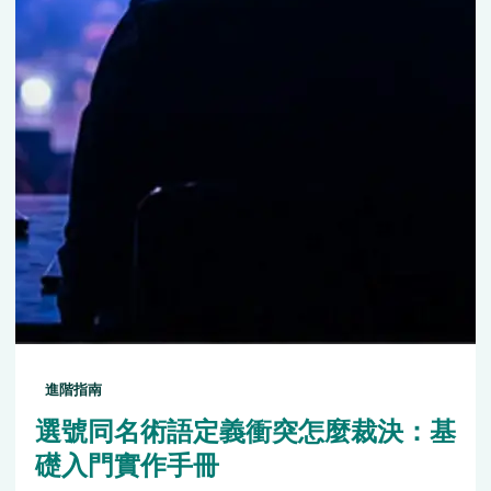
進階指南
選號同名術語定義衝突怎麼裁決：基
礎入門實作手冊